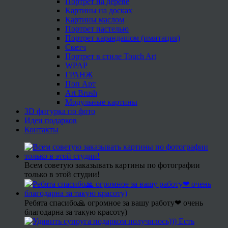
Портрет на дереве
Картины на досках
Картины маслом
Портрет пастелью
Портрет карандашом (имитация)
Скетч
Портрет в стиле Touch Art
WPAP
ГРАНЖ
Поп Арт
Art Brush
Модульные картины
3D фигурка по фото
Идеи подарков
Контакты
Всем советую заказывать картины по фотографии
только в этой студии!
Ребята спасибо🙏 огромное за вашу работу❤ очень
благодарна за такую красоту)