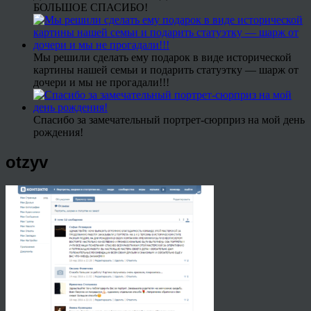
БОЛЬШОЕ СПАСИБО!
Мы решили сделать ему подарок в виде исторической
картины нашей семьи и подарить статуэтку — шарж от
дочери и мы не прогадали!!!
Спасибо за замечательный портрет-сюрприз на мой день
рождения!
otzyv