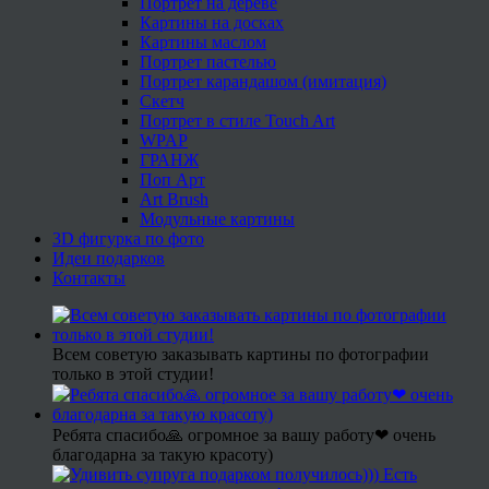
Портрет на дереве
Картины на досках
Картины маслом
Портрет пастелью
Портрет карандашом (имитация)
Скетч
Портрет в стиле Touch Art
WPAP
ГРАНЖ
Поп Арт
Art Brush
Модульные картины
3D фигурка по фото
Идеи подарков
Контакты
Всем советую заказывать картины по фотографии
только в этой студии!
Ребята спасибо🙏 огромное за вашу работу❤ очень
благодарна за такую красоту)