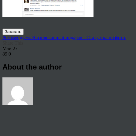
Заказать
Рекомендуем: Эксклюзивный подарок - Статуэтка по фото.
Share This
Май
27
89
0
About the author
View all articles by rauffri
Post navigation