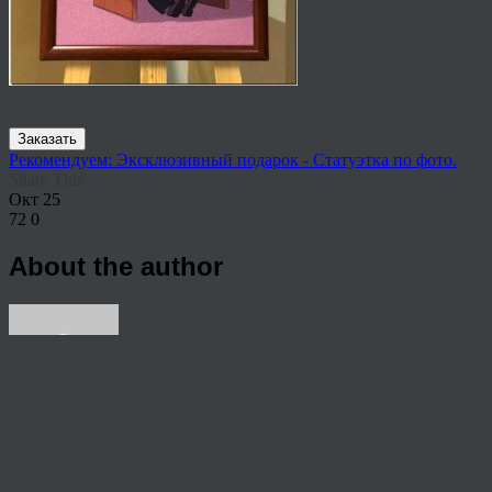
Заказать
Рекомендуем: Эксклюзивный подарок - Статуэтка по фото.
Share This
Окт
25
72
0
About the author
View all articles by anton
Post navigation