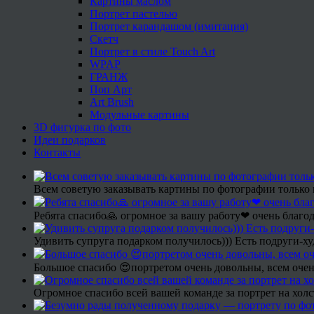
Картины маслом
Портрет пастелью
Портрет карандашом (имитация)
Скетч
Портрет в стиле Touch Art
WPAP
ГРАНЖ
Поп Арт
Art Brush
Модульные картины
3D фигурка по фото
Идеи подарков
Контакты
Всем советую заказывать картины по фотографии только 
Ребята спасибо🙏 огромное за вашу работу❤ очень благод
Удивить супруга подарком получилось))) Есть подруги-х
Большое спасибо 😍портретом очень довольны, всем очен
Огромное спасибо всей вашей команде за портрет на холс