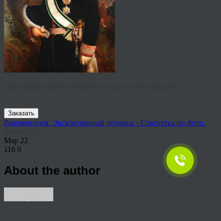
Настоящая картина по фото на холсте в Волжском
Заказать
Рекомендуем: Эксклюзивный подарок - Статуэтка по фото.
Share This
Мар
22
116
0
About the author