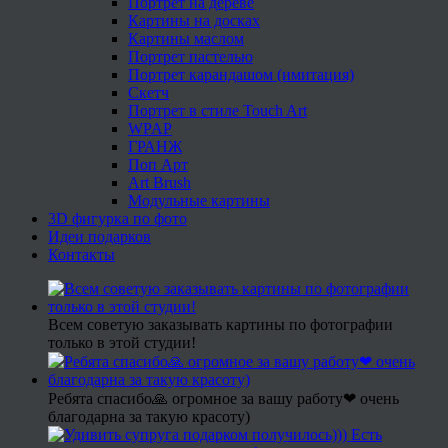
Портрет на дереве
Картины на досках
Картины маслом
Портрет пастелью
Портрет карандашом (имитация)
Скетч
Портрет в стиле Touch Art
WPAP
ГРАНЖ
Поп Арт
Art Brush
Модульные картины
3D фигурка по фото
Идеи подарков
Контакты
Всем советую заказывать картины по фотографии
только в этой студии!
Ребята спасибо🙏 огромное за вашу работу❤ очень
благодарна за такую красоту)