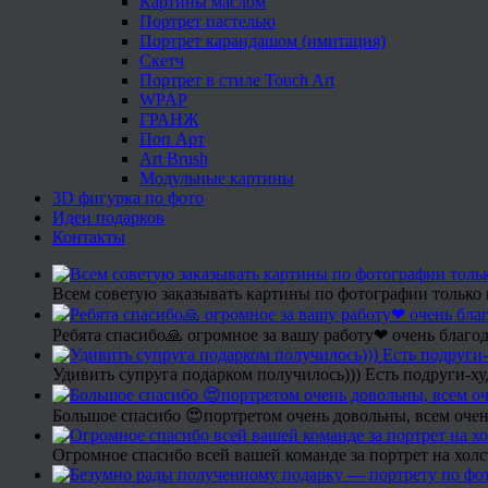
Картины маслом
Портрет пастелью
Портрет карандашом (имитация)
Скетч
Портрет в стиле Touch Art
WPAP
ГРАНЖ
Поп Арт
Art Brush
Модульные картины
3D фигурка по фото
Идеи подарков
Контакты
Всем советую заказывать картины по фотографии только 
Ребята спасибо🙏 огромное за вашу работу❤ очень благод
Удивить супруга подарком получилось))) Есть подруги-х
Большое спасибо 😍портретом очень довольны, всем очен
Огромное спасибо всей вашей команде за портрет на холс