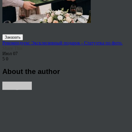
Заказать
Рекомендуем: Эксклюзивный подарок - Статуэтка по фото.
Share This
Июл
07
5
0
About the author
View all articles by rauffri
Post navigation