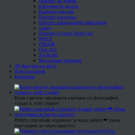
Портрет на дереве
Картины на досках
Картины маслом
Портрет пастелью
Портрет карандашом (имитация)
Скетч
Портрет в стиле Touch Art
WPAP
ГРАНЖ
Поп Арт
Art Brush
Модульные картины
3D фигурка по фото
Идеи подарков
Контакты
Всем советую заказывать картины по фотографии
только в этой студии!
Ребята спасибо🙏 огромное за вашу работу❤ очень
благодарна за такую красоту)