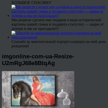
БОЛЬШОЕ СПАСИБО!
Мы решили сделать ему подарок в виде исторической
картины нашей семьи и подарить статуэтку — шарж от
дочери и мы не прогадали!!!
Спасибо за замечательный портрет-сюрприз на мой день
рождения!
imgonline-com-ua-Resize-
U2mRgJ68e8BtqAg