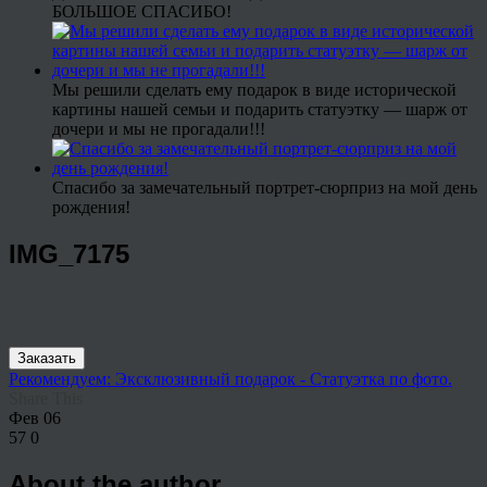
БОЛЬШОЕ СПАСИБО!
Мы решили сделать ему подарок в виде исторической
картины нашей семьи и подарить статуэтку — шарж от
дочери и мы не прогадали!!!
Спасибо за замечательный портрет-сюрприз на мой день
рождения!
IMG_7175
Заказать
Рекомендуем: Эксклюзивный подарок - Статуэтка по фото.
Share This
Фев
06
57
0
About the author