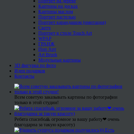
Портрет на дереве
Картины на досках
Картины маслом
Портрет пастелью
Портрет карандашом (имитация)
Скетч
Портрет в стиле Touch Art
WPAP
ГРАНЖ
Поп Арт
Art Brush
Модульные картины
3D фигурка по фото
Идеи подарков
Контакты
Всем советую заказывать картины по фотографии
только в этой студии!
Ребята спасибо🙏 огромное за вашу работу❤ очень
благодарна за такую красоту)