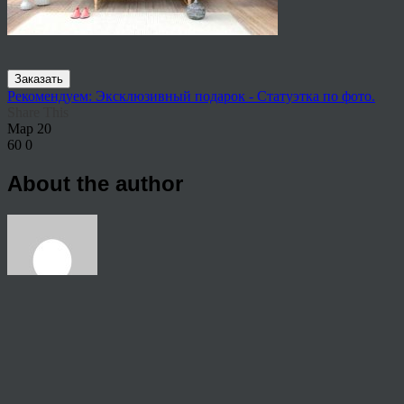
Заказать
Рекомендуем: Эксклюзивный подарок - Статуэтка по фото.
Share This
Мар
20
60
0
About the author
View all articles by rauffri
Post navigation
←
Фотообои на заказ Волжский, купить по своим размерам…