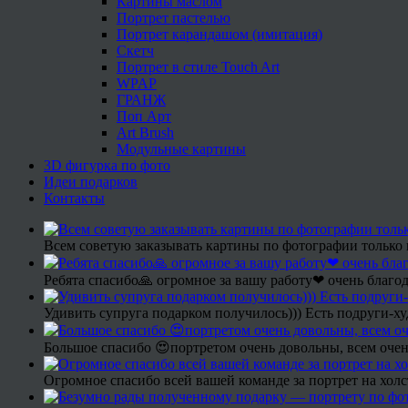
Картины маслом
Портрет пастелью
Портрет карандашом (имитация)
Скетч
Портрет в стиле Touch Art
WPAP
ГРАНЖ
Поп Арт
Art Brush
Модульные картины
3D фигурка по фото
Идеи подарков
Контакты
Всем советую заказывать картины по фотографии только 
Ребята спасибо🙏 огромное за вашу работу❤ очень благод
Удивить супруга подарком получилось))) Есть подруги-х
Большое спасибо 😍портретом очень довольны, всем очен
Огромное спасибо всей вашей команде за портрет на холс