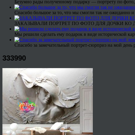
Безумно рады полученному подарку — портрету по фото,
Спасибо большое за то, что мы смогли так не ожиданно
ЗАКАЗЫВАЛИ ПОРТРЕТ ПО ФОТО ДЛЯ ДОЧКИ КО ДН
Мы решили сделать ему подарок в виде исторической кар
Спасибо за замечательный портрет-сюрприз на мой день 
333990