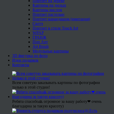
Портрет на дереве
Картины на досках
Картины маслом
Портрет пастелью
Портрет карандашом (имитация)
Скетч
Портрет в стиле Touch Art
WPAP
ГРАНЖ
Поп Арт
Art Brush
Модульные картины
3D фигурка по фото
Идеи подарков
Контакты
Всем советую заказывать картины по фотографии
только в этой студии!
Ребята спасибо🙏 огромное за вашу работу❤ очень
благодарна за такую красоту)