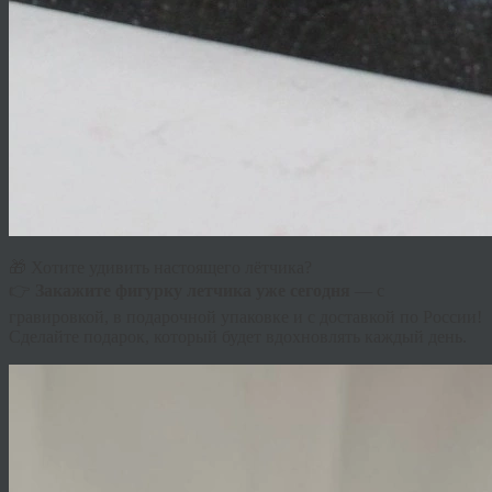
🎁 Хотите удивить настоящего лётчика?
👉
Закажите фигурку летчика уже сегодня
— с
гравировкой, в подарочной упаковке и с доставкой по России!
Сделайте подарок, который будет вдохновлять каждый день.