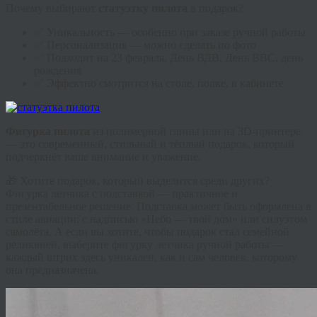
Почему выбирают
статуэтку
пилота
в подарок?
✅ Уникальность — особенно при заказе ручной работы
✅ Персонализация — можно сделать по фото
✅ Подходит на 23 февраля, День ВДВ, День ВВС, день
рождения
✅ Эффектно смотрится на столе, полке, в кабинете
Фигурка пилота
из полимерной глины или на 3D-принтере
— это современный, стильный и тёплый подарок, который
подчеркнёт ваше внимание и уважение.
🎁 Хотите подарок, который выделится среди других?
Фигурка летчика с подставкой — практичное и
презентабельное решение. Подставка может быть оформлена в
стиле авиации: с надписью «Небо — твой дом» или силуэтом
самолёта. А если вы хотите, чтобы подарок стал семейной
реликвией, выберите фигурку летчика ручной работы —
каждый штрих здесь уникален, как и сам человек, которому
она предназначена.