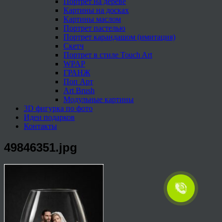
Портрет на дереве
Картины на досках
Картины маслом
Портрет пастелью
Портрет карандашом (имитация)
Скетч
Портрет в стиле Touch Art
WPAP
ГРАНЖ
Поп Арт
Art Brush
Модульные картины
3D фигурка по фото
Идеи подарков
Контакты
49846351.jpg