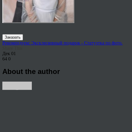
Заказать
Рекомендуем: Эксклюзивный подарок - Статуэтка по фото.
Share This
Дек
01
64
0
About the author
View all articles by anton
Post navigation