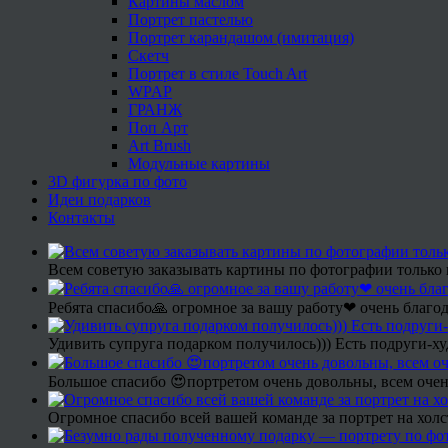
Картины маслом
Портрет пастелью
Портрет карандашом (имитация)
Скетч
Портрет в стиле Touch Art
WPAP
ГРАНЖ
Поп Арт
Art Brush
Модульные картины
3D фигурка по фото
Идеи подарков
Контакты
Всем советую заказывать картины по фотографии только 
Ребята спасибо🙏 огромное за вашу работу❤ очень благод
Удивить супруга подарком получилось))) Есть подруги-х
Большое спасибо 😍портретом очень довольны, всем очен
Огромное спасибо всей вашей команде за портрет на холс