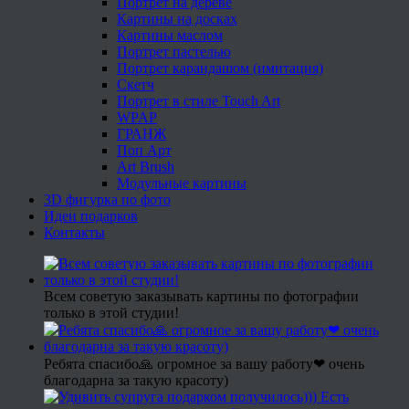
Портрет на дереве
Картины на досках
Картины маслом
Портрет пастелью
Портрет карандашом (имитация)
Скетч
Портрет в стиле Touch Art
WPAP
ГРАНЖ
Поп Арт
Art Brush
Модульные картины
3D фигурка по фото
Идеи подарков
Контакты
Всем советую заказывать картины по фотографии
только в этой студии!
Ребята спасибо🙏 огромное за вашу работу❤ очень
благодарна за такую красоту)