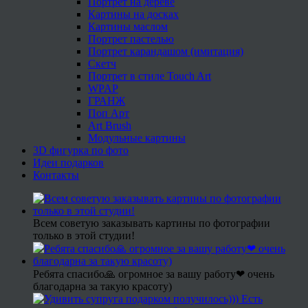
Портрет на дереве
Картины на досках
Картины маслом
Портрет пастелью
Портрет карандашом (имитация)
Скетч
Портрет в стиле Touch Art
WPAP
ГРАНЖ
Поп Арт
Art Brush
Модульные картины
3D фигурка по фото
Идеи подарков
Контакты
Всем советую заказывать картины по фотографии
только в этой студии!
Ребята спасибо🙏 огромное за вашу работу❤ очень
благодарна за такую красоту)