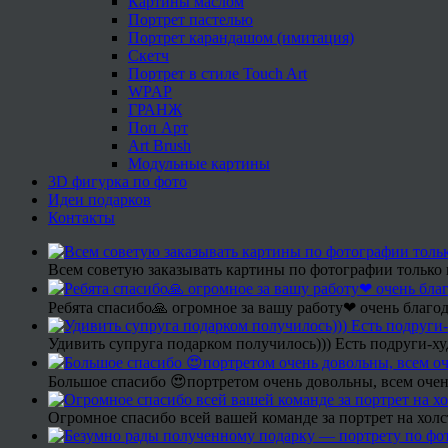
Картины маслом
Портрет пастелью
Портрет карандашом (имитация)
Скетч
Портрет в стиле Touch Art
WPAP
ГРАНЖ
Поп Арт
Art Brush
Модульные картины
3D фигурка по фото
Идеи подарков
Контакты
Всем советую заказывать картины по фотографии только 
Ребята спасибо🙏 огромное за вашу работу❤ очень благод
Удивить супруга подарком получилось))) Есть подруги-х
Большое спасибо 😍портретом очень довольны, всем очен
Огромное спасибо всей вашей команде за портрет на холс