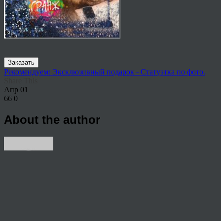
Заказать
Рекомендуем: Эксклюзивный подарок - Статуэтка по фото.
Share This
Апр
01
66
0
About the author
View all articles by rauffri
Post navigation