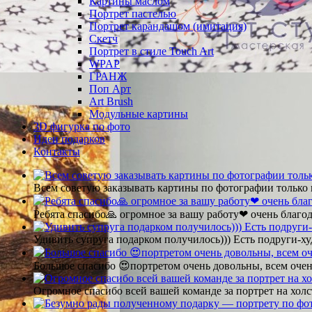
Картины маслом
Портрет пастелью
Портрет карандашом (имитация)
Скетч
Портрет в стиле Touch Art
WPAP
ГРАНЖ
Поп Арт
Art Brush
Модульные картины
3D фигурка по фото
Идеи подарков
Контакты
Всем советую заказывать картины по фотографии только 
Ребята спасибо🙏 огромное за вашу работу❤ очень благод
Удивить супруга подарком получилось))) Есть подруги-х
Большое спасибо 😍портретом очень довольны, всем очен
Огромное спасибо всей вашей команде за портрет на холс