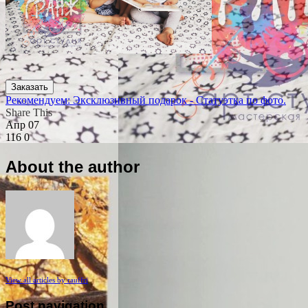
Заказать
Рекомендуем: Эксклюзивный подарок - Статуэтка по фото.
Share This
Апр
07
116
0
About the author
View all articles by rauffri
Post navigation