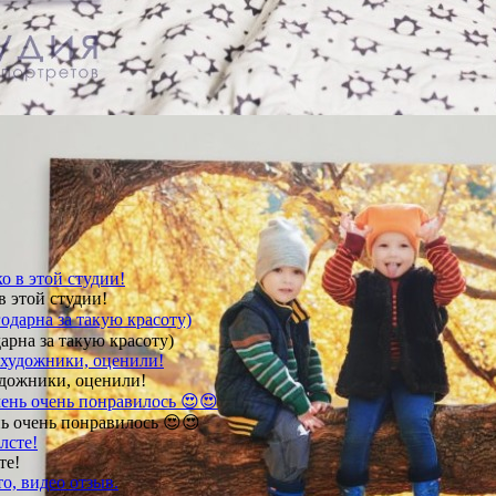
в этой студии!
арна за такую красоту)
удожники, оценили!
ь очень понравилось 😍😍
те!