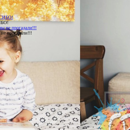
ИБО!
не прогадали!!!