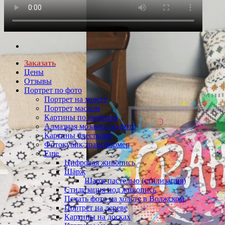
Заказать
Цены
Отзывы
Портрет по фото
Портрет на холсте
Портрет маслом
Картины по номерам
Алмазная мозаика по фото
Картины блестками
Фотокубик трансформер
Еще
Цифровая живопись
Шарж
Шарж пастелью (стилизация)
Стилизация под живопись
Печать фото на холсте в Волжском
Портрет на дереве
Картины на досках