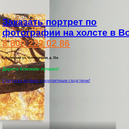
Заказать портрет по
фотографии на холсте в В
8 800 222 02 86
г. Волжский ул. Оломоуцкая, д. 31а
Дарите близким лучшее!
Статуэтка по фото с портретным сходством!