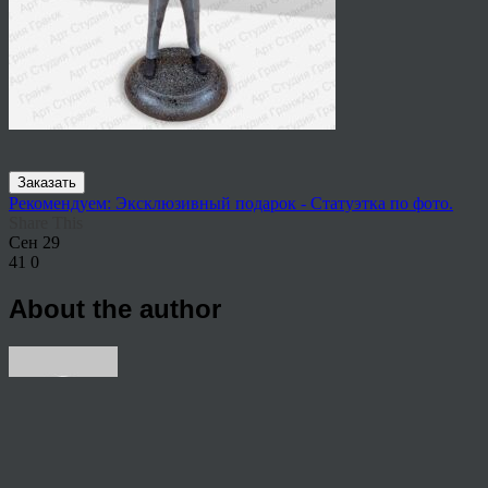
Заказать
Рекомендуем: Эксклюзивный подарок - Статуэтка по фото.
Share This
Сен
29
41
0
About the author