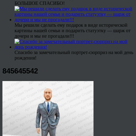
БОЛЬШОЕ СПАСИБО!
Мы решили сделать ему подарок в виде исторической
картины нашей семьи и подарить статуэтку — шарж от
дочери и мы не прогадали!!!
Спасибо за замечательный портрет-сюрприз на мой день
рождения!
845645542