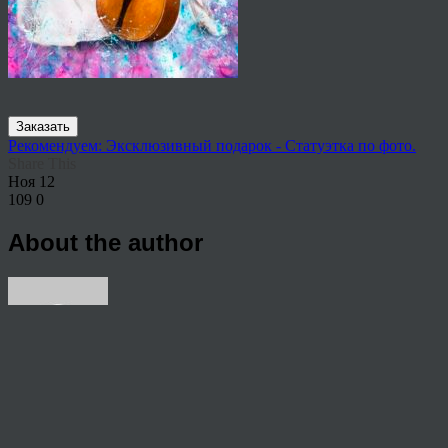
Заказать
Рекомендуем: Эксклюзивный подарок - Статуэтка по фото.
Share This
Ноя
12
109
0
About the author
View all articles by rauffri
Post navigation