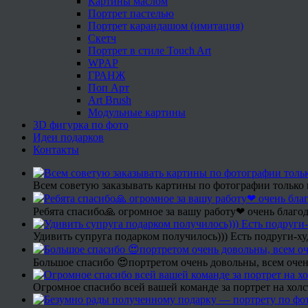
Картины маслом
Портрет пастелью
Портрет карандашом (имитация)
Скетч
Портрет в стиле Touch Art
WPAP
ГРАНЖ
Поп Арт
Art Brush
Модульные картины
3D фигурка по фото
Идеи подарков
Контакты
Всем советую заказывать картины по фотографии только 
Ребята спасибо🙏 огромное за вашу работу❤ очень благод
Удивить супруга подарком получилось))) Есть подруги-х
Большое спасибо 😍портретом очень довольны, всем очен
Огромное спасибо всей вашей команде за портрет на холс