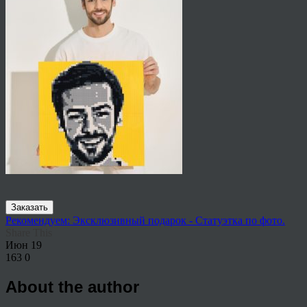
Заказать
Рекомендуем: Эксклюзивный подарок - Статуэтка по фото.
Share This
Июн
19
163
0
About the author