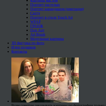
Картины маслом
Портрет пастелью
Портрет карандашом (имитация)
Скетч
Портрет в стиле Touch Art
WPAP
ГРАНЖ
Поп Арт
Art Brush
Модульные картины
3D фигурка по фото
Идеи подарков
Контакты
Всем советую заказывать картины по фотографии только 