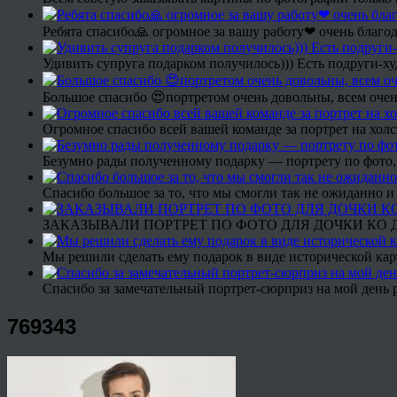
Ребята спасибо🙏 огромное за вашу работу❤ очень благод
Удивить супруга подарком получилось))) Есть подруги-х
Большое спасибо 😍портретом очень довольны, всем очен
Огромное спасибо всей вашей команде за портрет на холс
Безумно рады полученному подарку — портрету по фото,
Спасибо большое за то, что мы смогли так не ожиданно
ЗАКАЗЫВАЛИ ПОРТРЕТ ПО ФОТО ДЛЯ ДОЧКИ КО ДН
Мы решили сделать ему подарок в виде исторической кар
Спасибо за замечательный портрет-сюрприз на мой день 
769343