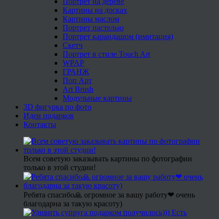
Портрет на дереве
Картины на досках
Картины маслом
Портрет пастелью
Портрет карандашом (имитация)
Скетч
Портрет в стиле Touch Art
WPAP
ГРАНЖ
Поп Арт
Art Brush
Модульные картины
3D фигурка по фото
Идеи подарков
Контакты
Всем советую заказывать картины по фотографии
только в этой студии!
Ребята спасибо🙏 огромное за вашу работу❤ очень
благодарна за такую красоту)