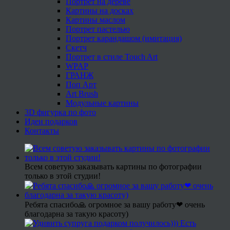
Портрет на дереве
Картины на досках
Картины маслом
Портрет пастелью
Портрет карандашом (имитация)
Скетч
Портрет в стиле Touch Art
WPAP
ГРАНЖ
Поп Арт
Art Brush
Модульные картины
3D фигурка по фото
Идеи подарков
Контакты
Всем советую заказывать картины по фотографии
только в этой студии!
Ребята спасибо🙏 огромное за вашу работу❤ очень
благодарна за такую красоту)