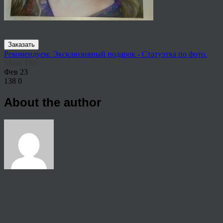
Заказать
Рекомендуем: Эксклюзивный подарок - Статуэтка по фото.
Share This
Фев
23
138
0
About the author
View all articles by rauffri
Post navigation
←
7-2-1024×759