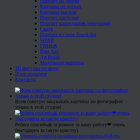
Портрет на дереве
Картины на досках
Картины маслом
Портрет пастелью
Портрет карандашом (имитация)
Скетч
Портрет в стиле Touch Art
WPAP
ГРАНЖ
Поп Арт
Art Brush
Модульные картины
3D фигурка по фото
Идеи подарков
Контакты
Всем советую заказывать картины по фотографии
только в этой студии!
Ребята спасибо🙏 огромное за вашу работу❤ очень
благодарна за такую красоту)