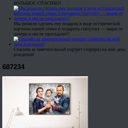
БОЛЬШОЕ СПАСИБО!
Мы решили сделать ему подарок в виде исторической
картины нашей семьи и подарить статуэтку — шарж от
дочери и мы не прогадали!!!
Спасибо за замечательный портрет-сюрприз на мой день
рождения!
687234