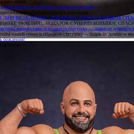
 видео отзыв.
 и оригинально порадовать наших родителей…
Ю ЕЕ 18-ЛЕТИЯ!.. ПОДАРОК-СУПЕР!!!! БОЛЬШОЕ СПАС
тины нашей семьи и подарить статуэтку — шарж от дочери и мы 
рождения!