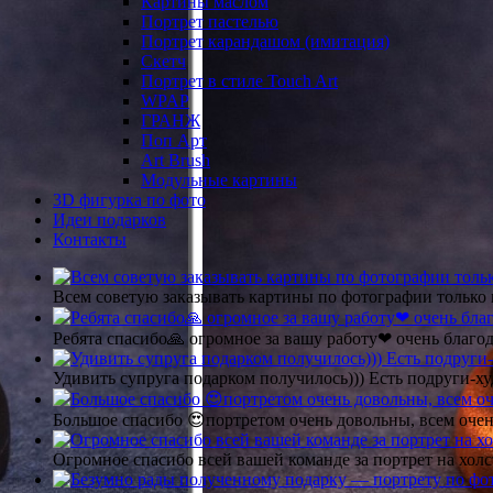
Картины маслом
Портрет пастелью
Портрет карандашом (имитация)
Скетч
Портрет в стиле Touch Art
WPAP
ГРАНЖ
Поп Арт
Art Brush
Модульные картины
3D фигурка по фото
Идеи подарков
Контакты
Всем советую заказывать картины по фотографии только 
Ребята спасибо🙏 огромное за вашу работу❤ очень благод
Удивить супруга подарком получилось))) Есть подруги-х
Большое спасибо 😍портретом очень довольны, всем очен
Огромное спасибо всей вашей команде за портрет на холс