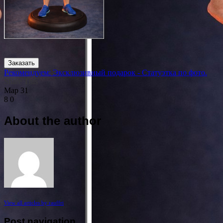
Заказать
Рекомендуем: Эксклюзивный подарок - Статуэтка по фото.
Share This
Мар
31
8
0
About the author
View all articles by rauffri
Post navigation