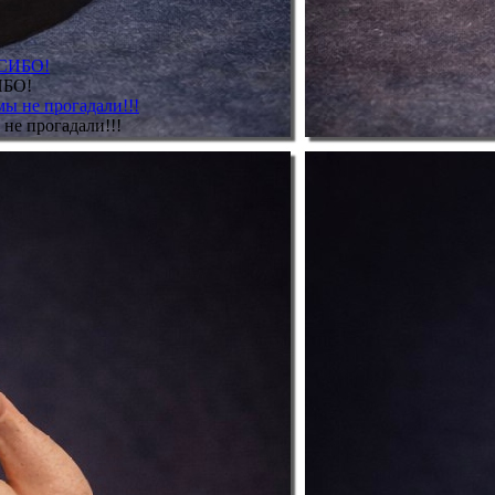
ИБО!
не прогадали!!!