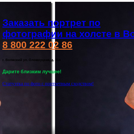
Заказать портрет по
фотографии на холсте в В
8 800 222 02 86
г. Волжский ул. Оломоуцкая, д. 31а
Дарите близким лучшее!
Статуэтка по фото с портретным сходством!