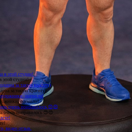
в этой студии!
арна за такую красоту)
удожники, оценили!
ь очень понравилось 😍😍
те!