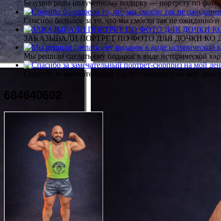
Безумно рады полученному подарку — портрету по фото,
Спасибо большое за то, что мы смогли так не ожиданно
ЗАКАЗЫВАЛИ ПОРТРЕТ ПО ФОТО ДЛЯ ДОЧКИ КО ДН
Мы решили сделать ему подарок в виде исторической кар
Спасибо за замечательный портрет-сюрприз на мой день 
684640602