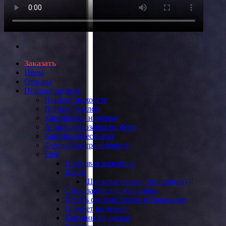
Заказать
Цены
Отзывы
Портрет по фото
Портрет на холсте
Портрет маслом
Картины по номерам
Алмазная мозаика по фото
Картины блестками
Фотокубик трансформер
Еще
Цифровая живопись
Шарж
Шарж пастелью (стилизация)
Стилизация под живопись
Печать фото на холсте в Волжском
Портрет на дереве
Картины на досках