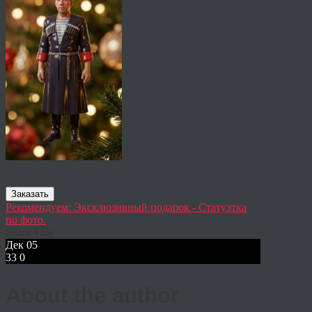
Заказать
Рекомендуем: Эксклюзивный подарок - Статуэтка
по фото.
Share This
Дек
05
33
0
About the author