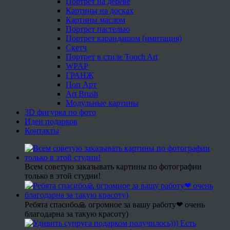
Портрет на дереве
Картины на досках
Картины маслом
Портрет пастелью
Портрет карандашом (имитация)
Скетч
Портрет в стиле Touch Art
WPAP
ГРАНЖ
Поп Арт
Art Brush
Модульные картины
3D фигурка по фото
Идеи подарков
Контакты
Всем советую заказывать картины по фотографии
только в этой студии!
Ребята спасибо🙏 огромное за вашу работу❤ очень
благодарна за такую красоту)