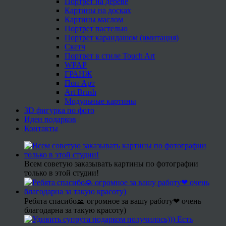
Портрет на дереве
Картины на досках
Картины маслом
Портрет пастелью
Портрет карандашом (имитация)
Скетч
Портрет в стиле Touch Art
WPAP
ГРАНЖ
Поп Арт
Art Brush
Модульные картины
3D фигурка по фото
Идеи подарков
Контакты
Всем советую заказывать картины по фотографии
только в этой студии!
Ребята спасибо🙏 огромное за вашу работу❤ очень
благодарна за такую красоту)