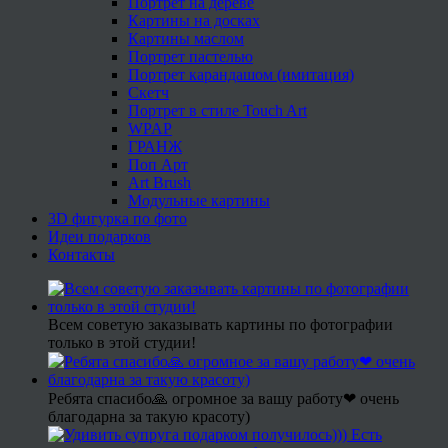
Портрет на дереве
Картины на досках
Картины маслом
Портрет пастелью
Портрет карандашом (имитация)
Скетч
Портрет в стиле Touch Art
WPAP
ГРАНЖ
Поп Арт
Art Brush
Модульные картины
3D фигурка по фото
Идеи подарков
Контакты
Всем советую заказывать картины по фотографии
только в этой студии!
Ребята спасибо🙏 огромное за вашу работу❤ очень
благодарна за такую красоту)