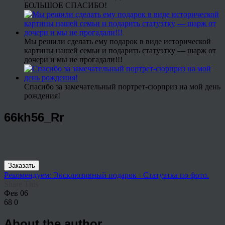
БОЛЬШОЕ СПАСИБО!
Мы решили сделать ему подарок в виде исторической
картины нашей семьи и подарить статуэтку — шарж от
дочери и мы не прогадали!!!
Спасибо за замечательный портрет-сюрприз на мой день
рождения!
66kh56_Rr
Заказать
Рекомендуем: Эксклюзивный подарок - Статуэтка по фото.
Share This
Фев
06
68
0
About the author