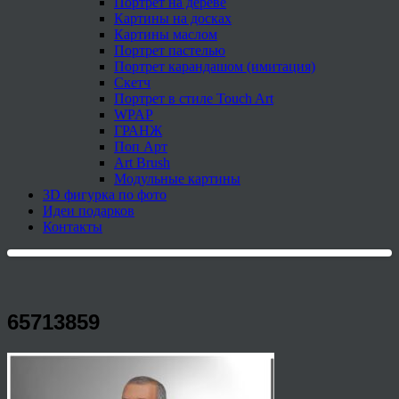
Портрет на дереве
Картины на досках
Картины маслом
Портрет пастелью
Портрет карандашом (имитация)
Скетч
Портрет в стиле Touch Art
WPAP
ГРАНЖ
Поп Арт
Art Brush
Модульные картины
3D фигурка по фото
Идеи подарков
Контакты
65713859