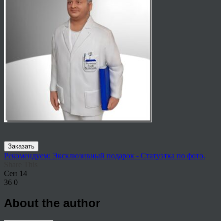
Заказать
Рекомендуем: Эксклюзивный подарок - Статуэтка по фото.
Share This
Сен
14
36
0
About the author