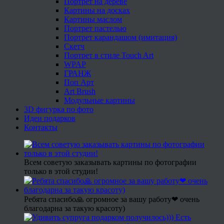
Портрет на дереве
Картины на досках
Картины маслом
Портрет пастелью
Портрет карандашом (имитация)
Скетч
Портрет в стиле Touch Art
WPAP
ГРАНЖ
Поп Арт
Art Brush
Модульные картины
3D фигурка по фото
Идеи подарков
Контакты
Всем советую заказывать картины по фотографии
только в этой студии!
Ребята спасибо🙏 огромное за вашу работу❤ очень
благодарна за такую красоту)