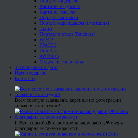
Портрет на дереве
Картины на досках
Картины маслом
Портрет пастелью
Портрет карандашом (имитация)
Скетч
Портрет в стиле Touch Art
WPAP
ГРАНЖ
Поп Арт
Art Brush
Модульные картины
3D фигурка по фото
Идеи подарков
Контакты
Всем советую заказывать картины по фотографии
только в этой студии!
Ребята спасибо🙏 огромное за вашу работу❤ очень
благодарна за такую красоту)