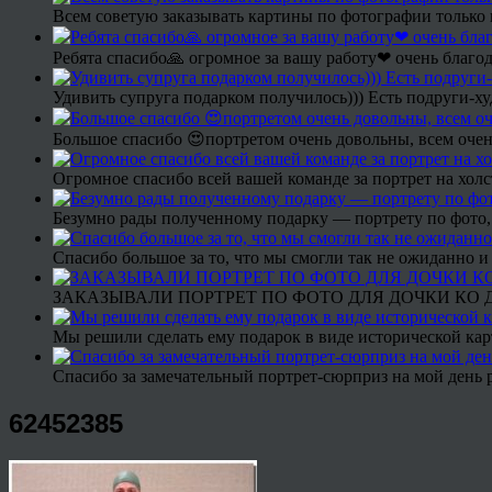
Всем советую заказывать картины по фотографии только 
Ребята спасибо🙏 огромное за вашу работу❤ очень благод
Удивить супруга подарком получилось))) Есть подруги-х
Большое спасибо 😍портретом очень довольны, всем очен
Огромное спасибо всей вашей команде за портрет на холс
Безумно рады полученному подарку — портрету по фото,
Спасибо большое за то, что мы смогли так не ожиданно
ЗАКАЗЫВАЛИ ПОРТРЕТ ПО ФОТО ДЛЯ ДОЧКИ КО ДН
Мы решили сделать ему подарок в виде исторической кар
Спасибо за замечательный портрет-сюрприз на мой день 
62452385