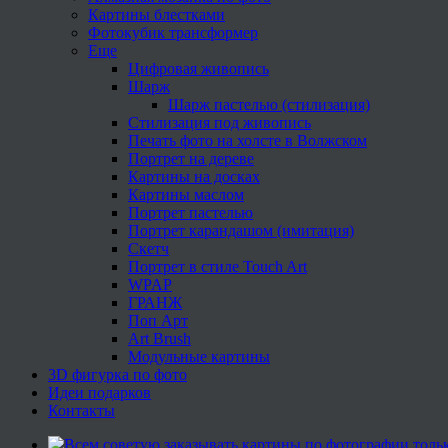
Картины блестками
Фотокубик трансформер
Еще
Цифровая живопись
Шарж
Шарж пастелью (стилизация)
Стилизация под живопись
Печать фото на холсте в Волжском
Портрет на дереве
Картины на досках
Картины маслом
Портрет пастелью
Портрет карандашом (имитация)
Скетч
Портрет в стиле Touch Art
WPAP
ГРАНЖ
Поп Арт
Art Brush
Модульные картины
3D фигурка по фото
Идеи подарков
Контакты