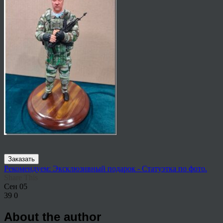
Заказать
Рекомендуем: Эксклюзивный подарок - Статуэтка по фото.
Share This
Сен
05
39
0
About the author