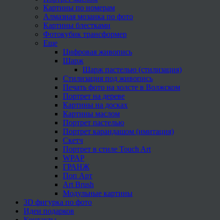
Картины по номерам
Алмазная мозаика по фото
Картины блестками
Фотокубик трансформер
Еще
Цифровая живопись
Шарж
Шарж пастелью (стилизация)
Стилизация под живопись
Печать фото на холсте в Волжском
Портрет на дереве
Картины на досках
Картины маслом
Портрет пастелью
Портрет карандашом (имитация)
Скетч
Портрет в стиле Touch Art
WPAP
ГРАНЖ
Поп Арт
Art Brush
Модульные картины
3D фигурка по фото
Идеи подарков
Контакты