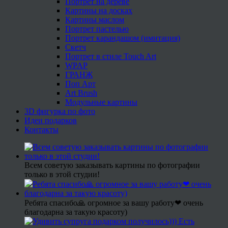
Портрет на дереве
Картины на досках
Картины маслом
Портрет пастелью
Портрет карандашом (имитация)
Скетч
Портрет в стиле Touch Art
WPAP
ГРАНЖ
Поп Арт
Art Brush
Модульные картины
3D фигурка по фото
Идеи подарков
Контакты
Всем советую заказывать картины по фотографии
только в этой студии!
Ребята спасибо🙏 огромное за вашу работу❤ очень
благодарна за такую красоту)