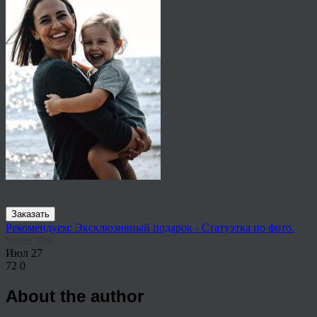
Заказать
Рекомендуем: Эксклюзивный подарок - Статуэтка по фото.
Share This
Июл
27
72
0
About the author