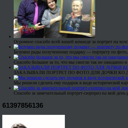
Огромное спасибо всей вашей команде за портрет на холс
Безумно рады полученному подарку — портрету по фото,
Спасибо большое за то, что мы смогли так не ожиданно
ЗАКАЗЫВАЛИ ПОРТРЕТ ПО ФОТО ДЛЯ ДОЧКИ КО ДН
Мы решили сделать ему подарок в виде исторической кар
Спасибо за замечательный портрет-сюрприз на мой день 
61397856136