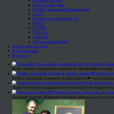
Картины маслом
Портрет пастелью
Портрет карандашом (имитация)
Скетч
Портрет в стиле Touch Art
WPAP
ГРАНЖ
Поп Арт
Art Brush
Модульные картины
3D фигурка по фото
Идеи подарков
Контакты
Всем советую заказывать картины по фотографии только 
Ребята спасибо🙏 огромное за вашу работу❤ очень благод
Удивить супруга подарком получилось))) Есть подруги-х
Большое спасибо 😍портретом очень довольны, всем очен