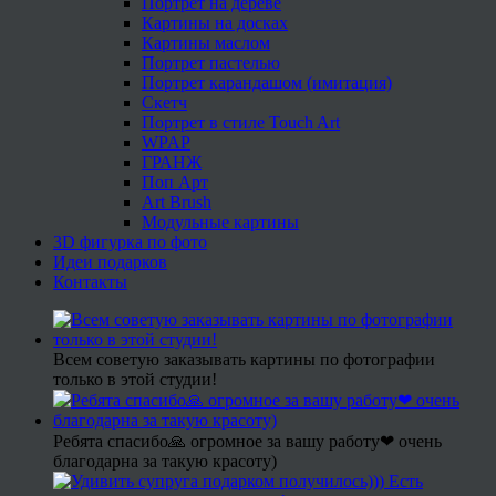
Портрет на дереве
Картины на досках
Картины маслом
Портрет пастелью
Портрет карандашом (имитация)
Скетч
Портрет в стиле Touch Art
WPAP
ГРАНЖ
Поп Арт
Art Brush
Модульные картины
3D фигурка по фото
Идеи подарков
Контакты
Всем советую заказывать картины по фотографии
только в этой студии!
Ребята спасибо🙏 огромное за вашу работу❤ очень
благодарна за такую красоту)