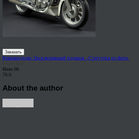
Заказать
Рекомендуем: Эксклюзивный подарок - Статуэтка по фото.
Share This
Июн
06
76
0
About the author