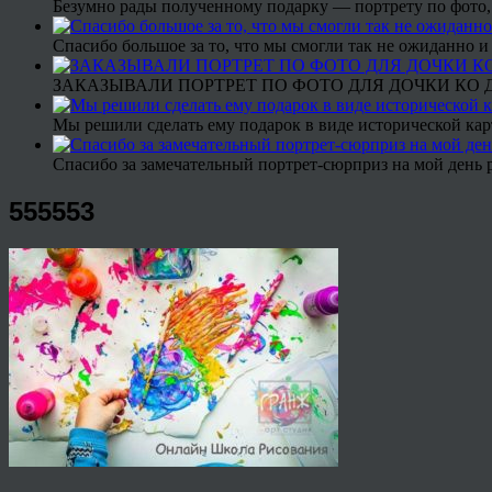
Безумно рады полученному подарку — портрету по фото,
Спасибо большое за то, что мы смогли так не ожиданно
ЗАКАЗЫВАЛИ ПОРТРЕТ ПО ФОТО ДЛЯ ДОЧКИ КО ДН
Мы решили сделать ему подарок в виде исторической кар
Спасибо за замечательный портрет-сюрприз на мой день 
555553