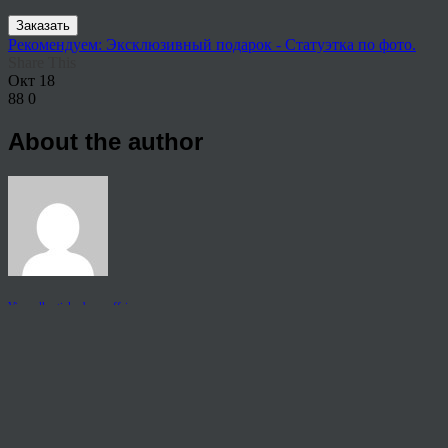
Заказать
Рекомендуем: Эксклюзивный подарок - Статуэтка по фото.
Share This
Окт
18
88
0
About the author
View all articles by rauffri
Post navigation
←
555553
© 2026 Copyright.
Пользовательское соглашение на предоставление услуг
Политика конфиденциальности персональных данных