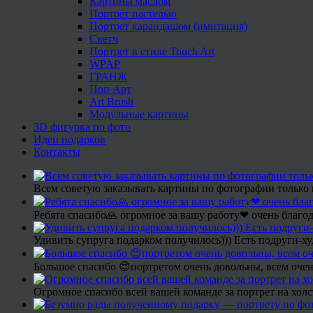
Картины маслом
Портрет пастелью
Портрет карандашом (имитация)
Скетч
Портрет в стиле Touch Art
WPAP
ГРАНЖ
Поп Арт
Art Brush
Модульные картины
3D фигурка по фото
Идеи подарков
Контакты
Всем советую заказывать картины по фотографии только 
Ребята спасибо🙏 огромное за вашу работу❤ очень благод
Удивить супруга подарком получилось))) Есть подруги-х
Большое спасибо 😍портретом очень довольны, всем очен
Огромное спасибо всей вашей команде за портрет на холс