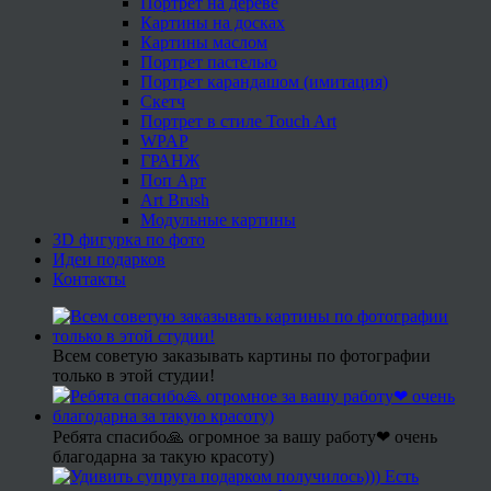
Портрет на дереве
Картины на досках
Картины маслом
Портрет пастелью
Портрет карандашом (имитация)
Скетч
Портрет в стиле Touch Art
WPAP
ГРАНЖ
Поп Арт
Art Brush
Модульные картины
3D фигурка по фото
Идеи подарков
Контакты
Всем советую заказывать картины по фотографии
только в этой студии!
Ребята спасибо🙏 огромное за вашу работу❤ очень
благодарна за такую красоту)