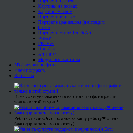
Портрет на дереве
Картины на досках
Картины маслом
Портрет пастелью
Портрет карандашом (имитация)
Скетч
Портрет в стиле Touch Art
WPAP
ГРАНЖ
Поп Арт
Art Brush
Модульные картины
3D фигурка по фото
Идеи подарков
Контакты
Всем советую заказывать картины по фотографии
только в этой студии!
Ребята спасибо🙏 огромное за вашу работу❤ очень
благодарна за такую красоту)