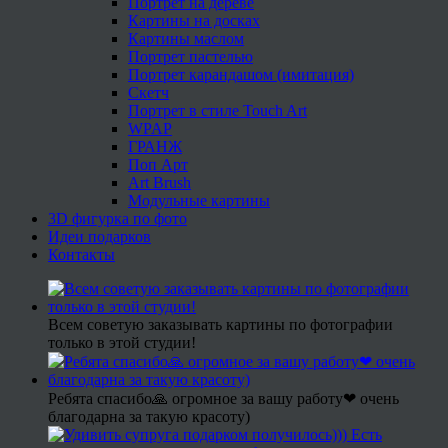
Портрет на дереве
Картины на досках
Картины маслом
Портрет пастелью
Портрет карандашом (имитация)
Скетч
Портрет в стиле Touch Art
WPAP
ГРАНЖ
Поп Арт
Art Brush
Модульные картины
3D фигурка по фото
Идеи подарков
Контакты
Всем советую заказывать картины по фотографии
только в этой студии!
Ребята спасибо🙏 огромное за вашу работу❤ очень
благодарна за такую красоту)