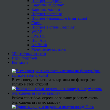
Портрет на дереве
Картины на досках
Картины маслом
Портрет пастелью
Портрет карандашом (имитация)
Скетч
Портрет в стиле Touch Art
WPAP
ГРАНЖ
Поп Арт
Art Brush
Модульные картины
3D фигурка по фото
Идеи подарков
Контакты
Всем советую заказывать картины по фотографии
только в этой студии!
Ребята спасибо🙏 огромное за вашу работу❤ очень
благодарна за такую красоту)