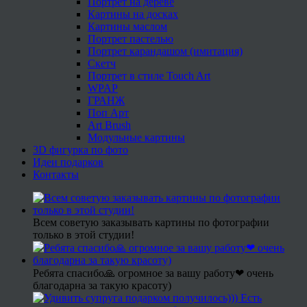
Портрет на дереве
Картины на досках
Картины маслом
Портрет пастелью
Портрет карандашом (имитация)
Скетч
Портрет в стиле Touch Art
WPAP
ГРАНЖ
Поп Арт
Art Brush
Модульные картины
3D фигурка по фото
Идеи подарков
Контакты
Всем советую заказывать картины по фотографии
только в этой студии!
Ребята спасибо🙏 огромное за вашу работу❤ очень
благодарна за такую красоту)