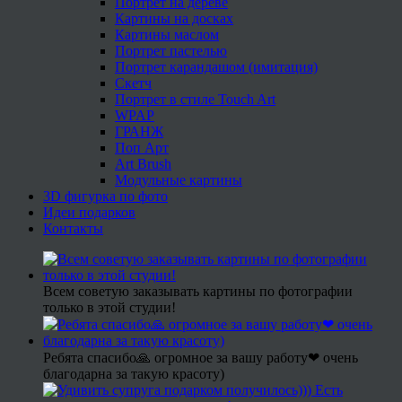
Портрет на дереве
Картины на досках
Картины маслом
Портрет пастелью
Портрет карандашом (имитация)
Скетч
Портрет в стиле Touch Art
WPAP
ГРАНЖ
Поп Арт
Art Brush
Модульные картины
3D фигурка по фото
Идеи подарков
Контакты
Всем советую заказывать картины по фотографии
только в этой студии!
Ребята спасибо🙏 огромное за вашу работу❤ очень
благодарна за такую красоту)