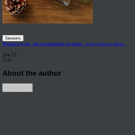
Заказать
Рекомендуем: Эксклюзивный подарок - Статуэтка по фото.
Share This
Дек
23
72
0
About the author
View all articles by rauffri
Post navigation