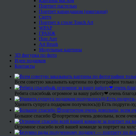
Картины маслом
Портрет пастелью
Портрет карандашом (имитация)
Скетч
Портрет в стиле Touch Art
WPAP
ГРАНЖ
Поп Арт
Art Brush
Модульные картины
3D фигурка по фото
Идеи подарков
Контакты
Всем советую заказывать картины по фотографии только 
Ребята спасибо🙏 огромное за вашу работу❤ очень благод
Удивить супруга подарком получилось))) Есть подруги-х
Большое спасибо 😍портретом очень довольны, всем очен
Огромное спасибо всей вашей команде за портрет на холс