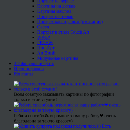
Портрет на дереве
Картины на досках
Картины маслом
Портрет пастелью
Портрет карандашом (имитация)
Скетч
Портрет в стиле Touch Art
WPAP
ГРАНЖ
Поп Арт
Art Brush
Модульные картины
3D фигурка по фото
Идеи подарков
Контакты
Всем советую заказывать картины по фотографии
только в этой студии!
Ребята спасибо🙏 огромное за вашу работу❤ очень
благодарна за такую красоту)