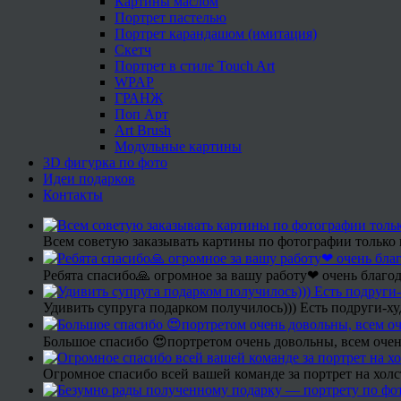
Картины маслом
Портрет пастелью
Портрет карандашом (имитация)
Скетч
Портрет в стиле Touch Art
WPAP
ГРАНЖ
Поп Арт
Art Brush
Модульные картины
3D фигурка по фото
Идеи подарков
Контакты
Всем советую заказывать картины по фотографии только 
Ребята спасибо🙏 огромное за вашу работу❤ очень благод
Удивить супруга подарком получилось))) Есть подруги-х
Большое спасибо 😍портретом очень довольны, всем очен
Огромное спасибо всей вашей команде за портрет на холс