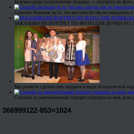
Безумно рады полученному подарку — портрету по фото,
Спасибо большое за то, что мы смогли так не ожиданно
ЗАКАЗЫВАЛИ ПОРТРЕТ ПО ФОТО ДЛЯ ДОЧКИ КО ДН
Мы решили сделать ему подарок в виде исторической кар
Спасибо за замечательный портрет-сюрприз на мой день 
366999122-853×1024