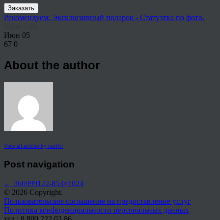
Заказать
Рекомендуем: Эксклюзивный подарок - Статуэтка по фото.
Share This
Июн
05
67
0
About the author
View all articles by rauffri
Post navigation
←
366999122-853×1024
© 2026 Copyright.
Пользовательское соглашение на предоставление услуг
Политика конфиденциальности персональных данных
тел.: 8 800 222 02 86