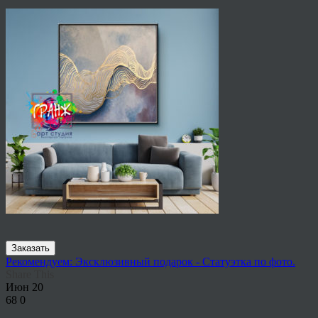
Заказать
Рекомендуем: Эксклюзивный подарок - Статуэтка по фото.
Share This
Июн
20
68
0