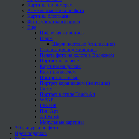
Картины по номерам
Алмазная мозаика по фото
Картины блестками
Фотокубик трансформер
Еще
Цифровая живопись
Шарж
Шарж пастелью (стилизация)
Стилизация под живопись
Печать фото на холсте в Волжском
Портрет на дереве
Картины на досках
Картины маслом
Портрет пастелью
Портрет карандашом (имитация)
Скетч
Портрет в стиле Touch Art
WPAP
ГРАНЖ
Поп Арт
Art Brush
Модульные картины
3D фигурка по фото
Идеи подарков
Контакты