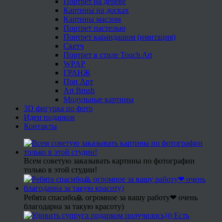
Портрет на дереве
Картины на досках
Картины маслом
Портрет пастелью
Портрет карандашом (имитация)
Скетч
Портрет в стиле Touch Art
WPAP
ГРАНЖ
Поп Арт
Art Brush
Модульные картины
3D фигурка по фото
Идеи подарков
Контакты
Всем советую заказывать картины по фотографии
только в этой студии!
Ребята спасибо🙏 огромное за вашу работу❤ очень
благодарна за такую красоту)