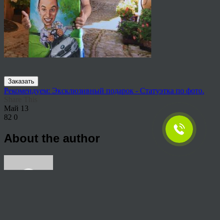
Заказать
Рекомендуем: Эксклюзивный подарок - Статуэтка по фото.
Share This
Май
13
82
0
About the author
View all articles by rauffri