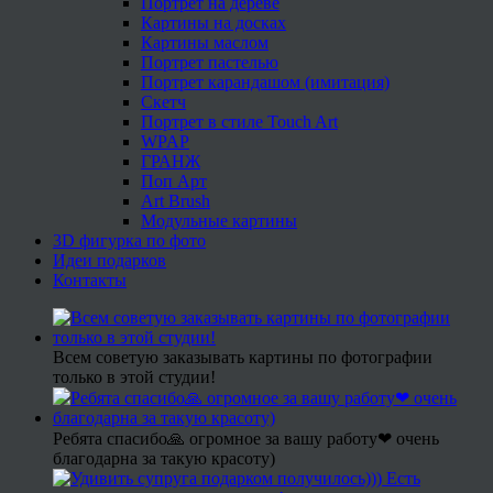
Портрет на дереве
Картины на досках
Картины маслом
Портрет пастелью
Портрет карандашом (имитация)
Скетч
Портрет в стиле Touch Art
WPAP
ГРАНЖ
Поп Арт
Art Brush
Модульные картины
3D фигурка по фото
Идеи подарков
Контакты
Всем советую заказывать картины по фотографии
только в этой студии!
Ребята спасибо🙏 огромное за вашу работу❤ очень
благодарна за такую красоту)