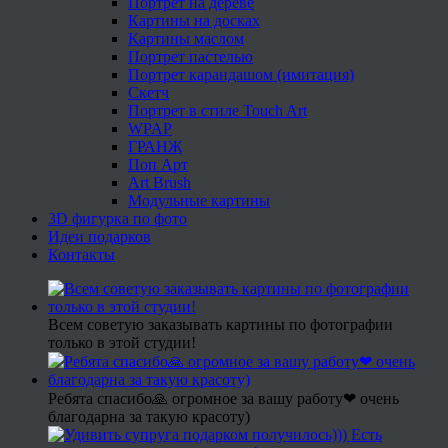
Портрет на дереве
Картины на досках
Картины маслом
Портрет пастелью
Портрет карандашом (имитация)
Скетч
Портрет в стиле Touch Art
WPAP
ГРАНЖ
Поп Арт
Art Brush
Модульные картины
3D фигурка по фото
Идеи подарков
Контакты
Всем советую заказывать картины по фотографии
только в этой студии!
Ребята спасибо🙏 огромное за вашу работу❤ очень
благодарна за такую красоту)